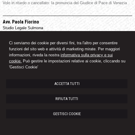
Volo in ritardo o cancellato: la pronuncia del Giudice di Pace di Venezia
Avv. Paola Fiorino
Studio Legale Sulmona
Corso Ovidio, 135 -
Sulmona
67039
,
AQ
Ci serviamo dei cookie per diversi fini, tra l'altro per consentire
Tel.
0864210458
funzioni del sito web e attività di marketing mirate. Per maggiori
© 2026 Copyright Studio Legale Fiorino. Tutti i diritti riservati | P.IVA
informazioni, riveda la nostra
informativa sulla privacy e sui
01547870665 |
Gestisci Cookie
-
Sitemap
-
Privacy
-
Cookie Policy
-
Credits
cookie.
Può gestire le impostazioni relative ai cookie, cliccando su
'Gestisci Cookie'
ACCETTA TUTTI
RIFIUTA TUTTI
GESTISCI COOKIE